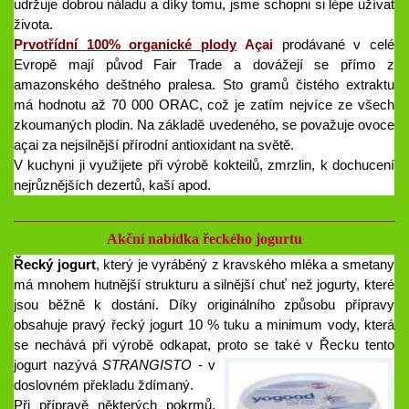
udržuje dobrou náladu a díky tomu, jsme schopni si lépe užívat
života.
P
rvotřídní 100% organické plody
Açai
prodávané v celé
Evropě mají původ Fair Trade a dovážejí se přímo z
amazonského deštného pralesa. Sto gramů čistého extraktu
má hodnotu až 70 000 ORAC, což je zatím nejvíce ze všech
zkoumaných plodin. Na základě uvedeného, se považuje ovoce
açai za nejsilnější přírodní antioxidant na světě.
V kuchyni ji využijete při výrobě kokteilů, zmrzlin, k dochucení
nejrůznějších dezertů, kaší apod.
_________________________________
Akční nabídka řeckého jogurtu
Řecký jogurt
, který je vyráběný z kravského mléka a smetany
má mnohem hutnější strukturu a silnější chuť než jogurty, které
jsou běžně k dostání. Díky originálního způsobu přípravy
obsahuje pravý řecký jogurt 10 % tuku a minimum vody, která
se nechává při výrobě odkapat, proto se také v Řecku tento
jogu
rt nazývá
STRANGISTO
- v
doslovném překladu ždímaný.
Při přípravě některých pokrmů,