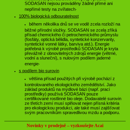
SODASAN nejsou prováděny žádné přímé ani
.
nepřímé testy na zvířatech
100% biologická odbouratelnost
během několika dnů se ve vodě zcela rozloží na
běžné přírodní složky. SODASAN se zcela zříká
přísad chemického či petrochemického průmyslu
(fosfáty, optická bělidla, syntetické konzervanty,
syntetické vonné látky, barviva atd.). Energie
potřebná k výrobě prostředků SODASAN je kryta
převážně z obnovitelných zdrojů energie (větrné,
vodní a sluneční), s nulovým podílem jaderné
.
energie
s podílem bio surovin
většina přísad použitých při výrobě pochází z
kontrolovaného ekologického zemědělství. Jako
základ produktů na mýdlové bázi (např. prací
prostředky) používá SODASAN pouze
certifikované rostlinné bio oleje. Dodavatelé surovin
ze třetích zemí musí splňovat nejen přísná kritéria
pro ekologickou produkci, ale také musí zajišťovat
svým pracovníkům spravedlivou mzdu a podporu.
______________________________________________________
Novinky v prodejně – vyzkoušejte Acai