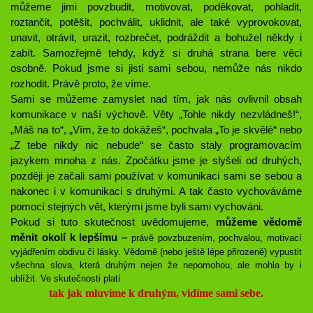
můžeme jimi povzbudit, motivovat, poděkovat, pohladit,
roztančit, potěšit, pochválit, uklidnit, ale také vyprovokovat,
unavit, otrávit, urazit, rozbrečet, podráždit a bohužel někdy i
zabít. Samozřejmě tehdy, když si druhá strana bere věci
osobně. Pokud jsme si jisti sami sebou, nemůže nás nikdo
rozhodit. Právě proto, že víme.
Sami se můžeme zamyslet nad tím, jak nás ovlivnil obsah
komunikace v naší výchově. Věty „Tohle nikdy nezvládneš!“,
„Máš na to“, „Vím, že to dokážeš“, pochvala „To je skvělé“ nebo
„Z tebe nikdy nic nebude“ se často staly programovacím
jazykem mnoha z nás. Zpočátku jsme je slyšeli od druhých,
později je začali sami používat v komunikaci sami se sebou a
nakonec i v komunikaci s druhými. A tak často vychováváme
pomocí stejných vět, kterými jsme byli sami vychováni.
Pokud si tuto skutečnost uvědomujeme,
můžeme vědomě
měnit okolí k lepšímu –
právě povzbuzením, pochvalou, motivací
vyjádřením obdivu či lásky. Vědomě (nebo ještě lépe přirozeně) vypustit
všechna slova, která druhým nejen že nepomohou, ale mohla by i
ublížit. Ve skutečnosti platí
tak jak mluvíme k druhým, vidíme sami sebe.