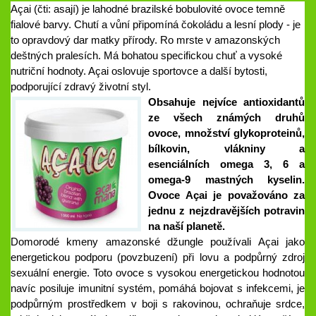
Açai (čti: asají) je lahodné brazilské bobulovité ovoce temně
fialové barvy. Chutí a vůní připomíná čokoládu a lesní plody - je
to opravdový dar matky přírody. Ro mrste v amazonských
deštných pralesích. Má bohatou specifickou chuť a vysoké
nutriční hodnoty. Açai oslovuje sportovce a další bytosti,
podporující zdravý životní styl.
Obsahuje nejvíce antioxidantů
ze všech známých druhů
ovoce, množství glykoproteinů,
bílkovin, vlákniny a
esenciálních omega 3, 6 a
omega-9 mastných kyselin.
Ovoce Açai je považováno za
jednu z nejzdravějších potravin
na naší planetě.
Domorodé kmeny amazonské džungle používali Açai jako
energetickou podporu (povzbuzení) při lovu a podpůrný zdroj
sexuální energie. Toto ovoce s vysokou energetickou hodnotou
navíc posiluje imunitní systém, pomáhá bojovat s infekcemi, je
podpůrným prostředkem v boji s rakovinou, ochraňuje srdce,