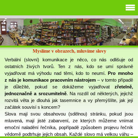
Myslíme v obrazech, mluvíme slovy
Verbální (slovní) komunikace je něco, co nás odlišuje od
ostatních živých tvorů. Ten z nás, kdo se umí správně
vyjadřovat má výhodu nad těmi, kdo to neumí.
Pro mnoho
z nás je komunikace pracovním nástrojem
– v tomto případě
je důležité, pokud se dokážeme vyjadřovat
zřetelně,
jednoznačně a srozumitelně
. Na rozdíl od některých, jejichž
rozvitá věta je dlouhá jak tasemnice a vy přemýšlíte, jak její
začátek souvisí s koncem?
Slova mají svou obsahovou (sdělnou) stránku, pokud jsou
mluvená, mají jisté zabarvení, ze kterých můžeme vnímat
emoční naladění řečníka, popřípadě způsobem projevu řečník
vědomě podtrhuje jejich obsah. Každé slovo má velkou váhu –