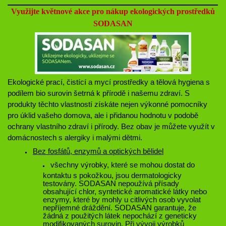
Využijte květnové akce pro nákup ekologických prostředků
SODASAN
Ekologické prací, čistící a mycí prostředky a tělová hygiena s
podílem bio surovin šetrná k přírodě i našemu zdraví. S
produkty těchto vlastností získáte nejen výkonné pomocníky
pro úklid vašeho domova, ale i přidanou hodnotu v podobě
ochrany vlastního zdraví i přírody. Bez obav je můžete využít v
domácnostech s alergiky i malými dětmi.
Bez fosfátů, enzymů a optických bělidel
všechny výrobky, které se mohou dostat do
kontaktu s pokožkou, jsou dermatologicky
testovány. SODASAN nepoužívá přísady
obsahující chlor, syntetické aromatické látky nebo
enzymy, které by mohly u citlivých osob vyvolat
nepříjemné dráždění. SODASAN garantuje, že
žádná z použitých látek nepochází z geneticky
modifikovaných surovin. Při vývoji výrobků