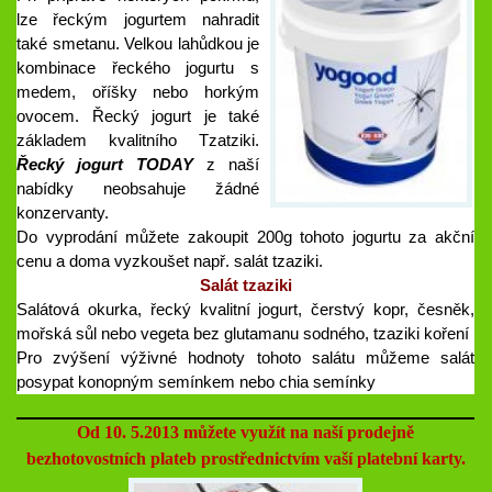
lze řeckým jogurtem nahradit
také smetanu. Velkou lahůdkou je
kombinace řeckého jogurtu s
medem, oříšky nebo horkým
ovocem. Řecký jogurt je také
základem kvalitního Tzatziki.
Řecký jogurt TODAY
z naší
nabídky neobsahuje žádné
konzervanty.
Do vyprodání můžete zakoupit 200g tohoto jogurtu za akční
cenu a doma vyzkoušet např. salát tzaziki.
Salát tzaziki
Salátová okurka, řecký kvalitní jogurt, čerstvý kopr, česněk,
mořská sůl nebo vegeta bez glutamanu sodného, tzaziki koření
Pro zvýšení výživné hodnoty tohoto salátu můžeme salát
posypat konopným semínkem nebo chia semínky
Od 10. 5.2013 můžete využít na naší prodejně
bezhotovostních plateb prostřednictvím vaší platební karty.