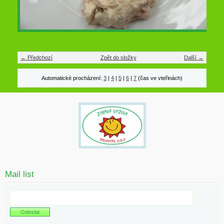
← Předchozí
Zpět do složky
Další →
Automatické procházení:
3
|
4
|
5
|
6
|
7
(čas ve vteřinách)
Mail list