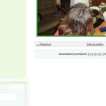
← Předchozí
Zpět do složky
Automatické procházení:
3
|
4
|
5
|
6
|
7
(