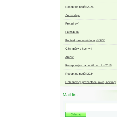
Recept na neděli 2026
Zpravodaje
Pro zdraví
Fotoalbum
Kontakt, pracovní doba, GDPR
Čáry máry v kuchyni
Archív
Recept nejen na neděli do roku 2018
Recept na neděli 2024
Ochutnávky, prezentace, akce, novinky
Mail list