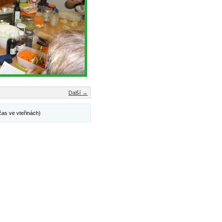
Další →
čas ve vteřinách)