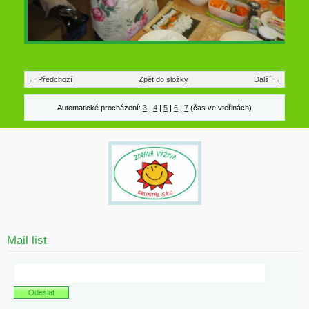
← Předchozí
Zpět do složky
Další →
Automatické procházení:
3
|
4
|
5
|
6
|
7
(čas ve vteřinách)
Mail list