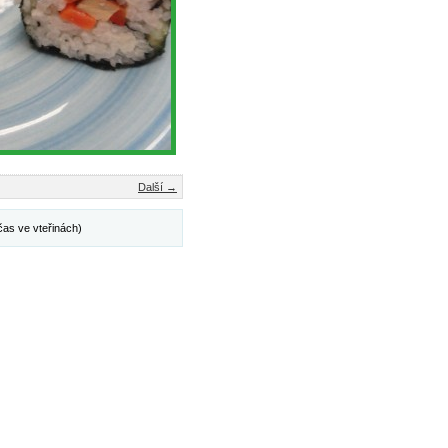
Další →
čas ve vteřinách)