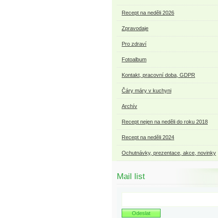
Recept na neděli 2026
Zpravodaje
Pro zdraví
Fotoalbum
Kontakt, pracovní doba, GDPR
Čáry máry v kuchyni
Archív
Recept nejen na neděli do roku 2018
Recept na neděli 2024
Ochutnávky, prezentace, akce, novinky
Mail list