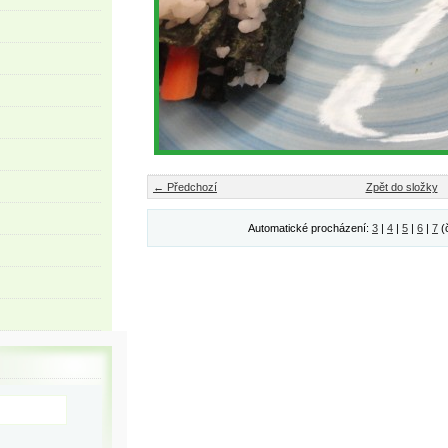
← Předchozí
Zpět do složky
Automatické procházení:
3
|
4
|
5
|
6
|
7
(