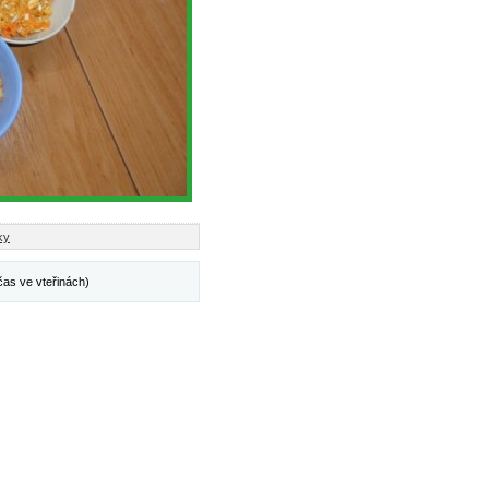
ky
čas ve vteřinách)