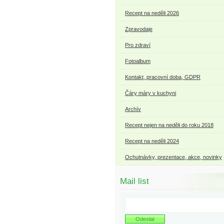
Recept na neděli 2026
Zpravodaje
Pro zdraví
Fotoalbum
Kontakt, pracovní doba, GDPR
Čáry máry v kuchyni
Archív
Recept nejen na neděli do roku 2018
Recept na neděli 2024
Ochutnávky, prezentace, akce, novinky
Mail list