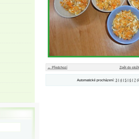
← Předchozí
Zpět do slož
Automatické procházení:
3
|
4
|
5
|
6
|
7
(