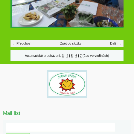
← Předchozí
Zpět do složky
Další →
Automatické procházení:
3
|
4
|
5
|
6
|
7
(čas ve vteřinách)
Mail list