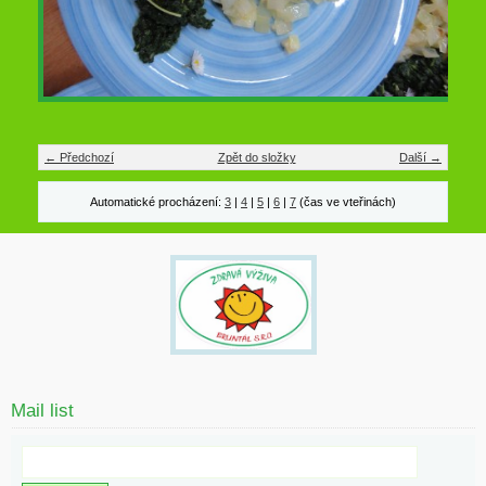
← Předchozí
Zpět do složky
Další →
Automatické procházení:
3
|
4
|
5
|
6
|
7
(čas ve vteřinách)
Mail list