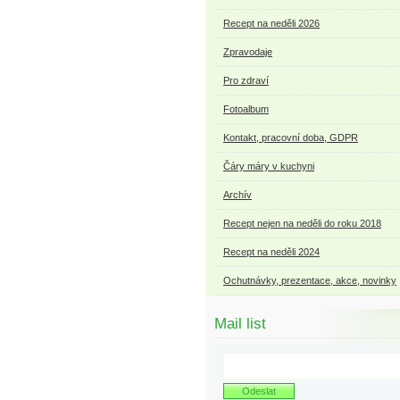
Recept na neděli 2026
Zpravodaje
Pro zdraví
Fotoalbum
Kontakt, pracovní doba, GDPR
Čáry máry v kuchyni
Archív
Recept nejen na neděli do roku 2018
Recept na neděli 2024
Ochutnávky, prezentace, akce, novinky
Mail list