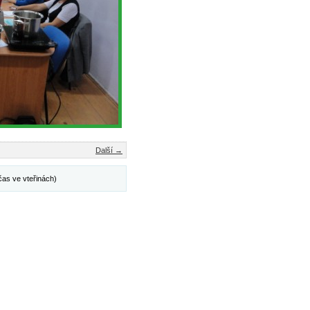
Další →
čas ve vteřinách)