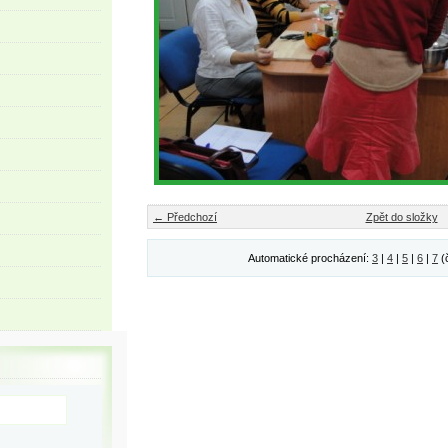
← Předchozí
Zpět do složky
Automatické procházení:
3
|
4
|
5
|
6
|
7
(