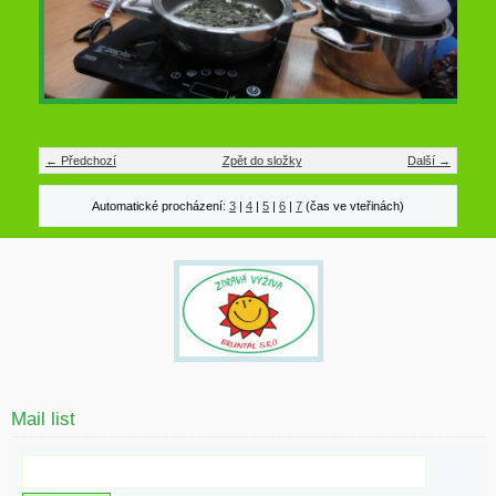
← Předchozí
Zpět do složky
Další →
Automatické procházení:
3
|
4
|
5
|
6
|
7
(čas ve vteřinách)
Mail list