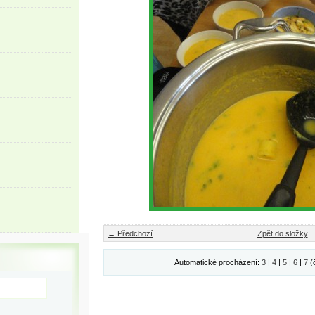
← Předchozí
Zpět do složky
Automatické procházení:
3
|
4
|
5
|
6
|
7
(