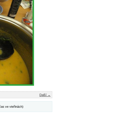
Další →
čas ve vteřinách)