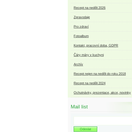
Recept na neděli 2026
Zpravodaje
Pro zdraví
Fotoalbum
Kontakt, pracovní doba, GDPR
Čáry máry v kuchyni
Archív
Recept nejen na neděli do roku 2018
Recept na neděli 2024
Ochutnávky, prezentace, akce, novinky
Mail list