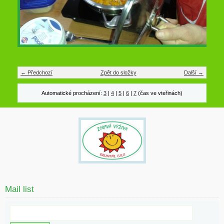
← Předchozí
Zpět do složky
Další →
Automatické procházení:
3
|
4
|
5
|
6
|
7
(čas ve vteřinách)
Mail list