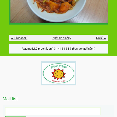
← Předchozí
Zpět do složky
Další →
Automatické procházení:
3
|
4
|
5
|
6
|
7
(čas ve vteřinách)
Mail list