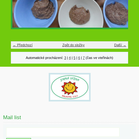
← Předchozí
Zpět do složky
Další →
Automatické procházení:
3
|
4
|
5
|
6
|
7
(čas ve vteřinách)
Mail list