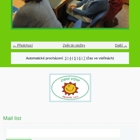
← Předchozí
Zpět do složky
Další →
Automatické procházení:
3
|
4
|
5
|
6
|
7
(čas ve vteřinách)
Mail list