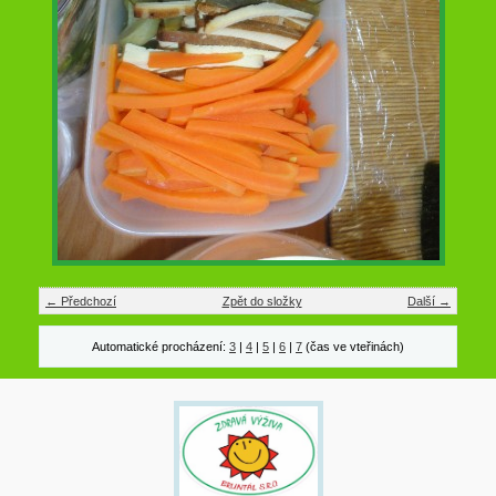
← Předchozí
Zpět do složky
Další →
Automatické procházení:
3
|
4
|
5
|
6
|
7
(čas ve vteřinách)