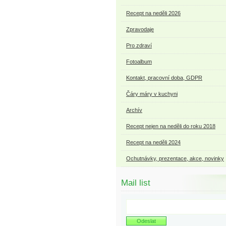
Recept na neděli 2026
Zpravodaje
Pro zdraví
Fotoalbum
Kontakt, pracovní doba, GDPR
Čáry máry v kuchyni
Archív
Recept nejen na neděli do roku 2018
Recept na neděli 2024
Ochutnávky, prezentace, akce, novinky
Mail list