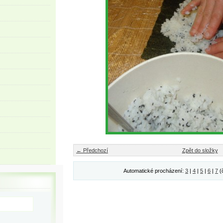
← Předchozí
Zpět do složky
Automatické procházení:
3
|
4
|
5
|
6
|
7
(