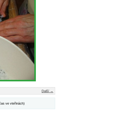
Další →
čas ve vteřinách)