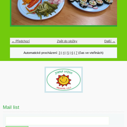
← Předchozí
Zpět do složky
Další →
Automatické procházení:
3
|
4
|
5
|
6
|
7
(čas ve vteřinách)
Mail list