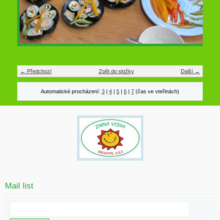
← Předchozí
Zpět do složky
Další →
Automatické procházení:
3
|
4
|
5
|
6
|
7
(čas ve vteřinách)
Mail list